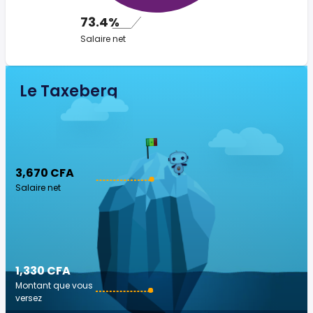
73.4%
Salaire net
Le Taxeberg
3,670 CFA
Salaire net
1,330 CFA
Montant que vous
versez