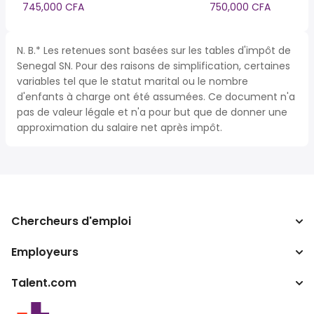
745,000 CFA
750,000 CFA
N. B.* Les retenues sont basées sur les tables d'impôt de
Senegal SN. Pour des raisons de simplification, certaines
variables tel que le statut marital ou le nombre
d'enfants à charge ont été assumées. Ce document n'a
pas de valeur légale et n'a pour but que de donner une
approximation du salaire net après impôt.
Chercheurs d'emploi
Employeurs
Recherche d'emploi
Calculateur d'impôts
Talent.com
Entreprises
Convertisseur de salaire
ATS