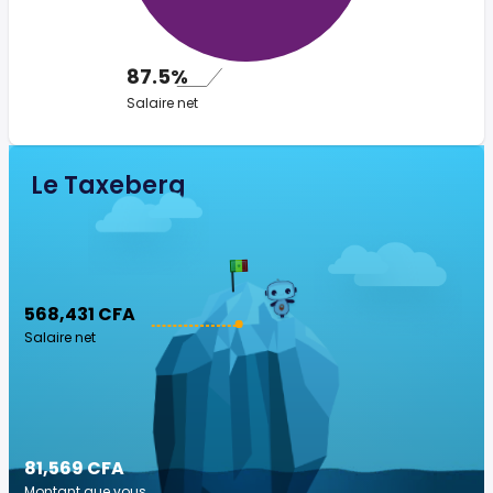
87.5%
Salaire net
Le Taxeberg
568,431 CFA
Salaire net
81,569 CFA
Montant que vous