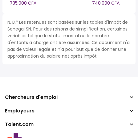
735,000 CFA
740,000 CFA
N. B.* Les retenues sont basées sur les tables d'impôt de
Senegal SN. Pour des raisons de simplification, certaines
variables tel que le statut marital ou le nombre
d'enfants à charge ont été assumées. Ce document n'a
pas de valeur légale et n'a pour but que de donner une
approximation du salaire net après impôt.
Chercheurs d'emploi
Employeurs
Recherche d'emploi
Calculateur d'impôts
Talent.com
Entreprises
Convertisseur de salaire
ATS