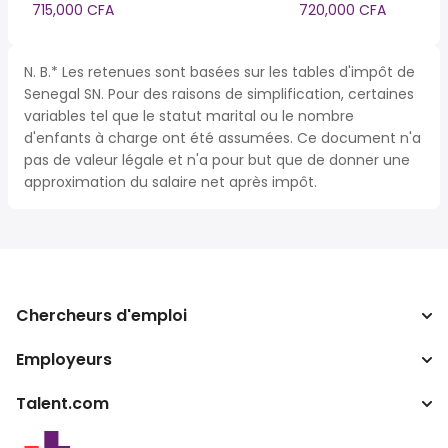
715,000 CFA
720,000 CFA
N. B.* Les retenues sont basées sur les tables d'impôt de
Senegal SN. Pour des raisons de simplification, certaines
variables tel que le statut marital ou le nombre
d'enfants à charge ont été assumées. Ce document n'a
pas de valeur légale et n'a pour but que de donner une
approximation du salaire net après impôt.
Chercheurs d'emploi
Employeurs
Recherche d'emploi
Calculateur d'impôts
Talent.com
Entreprises
Convertisseur de salaire
ATS